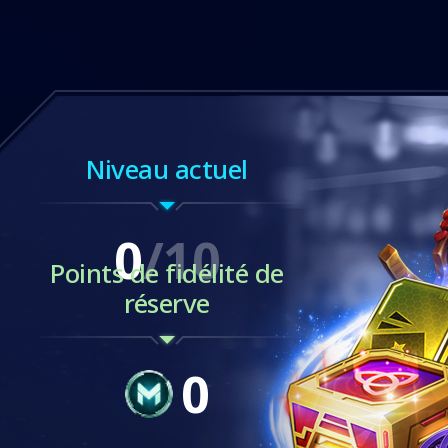
Niveau actuel
0
/
10
Points de fidélité de
réserve
0